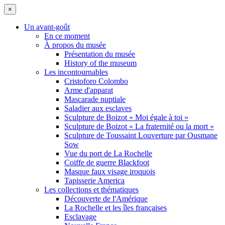
×
Un avant-goût
En ce moment
À propos du musée
Présentation du musée
History of the museum
Les incontournables
Cristoforo Colombo
Arme d'apparat
Mascarade nuptiale
Saladier aux esclaves
Sculpture de Boizot « Moi égale à toi »
Sculpture de Boizot « La fraternité ou la mort »
Sculpture de Toussaint Louverture par Ousmane
Sow
Vue du port de La Rochelle
Coiffe de guerre Blackfoot
Masque faux visage iroquois
Tapisserie America
Les collections et thématiques
Découverte de l'Amérique
La Rochelle et les îles françaises
Esclavage