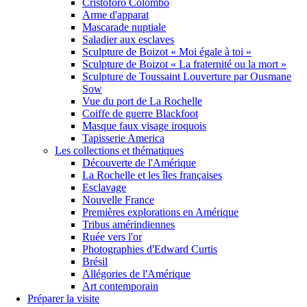
Cristoforo Colombo
Arme d'apparat
Mascarade nuptiale
Saladier aux esclaves
Sculpture de Boizot « Moi égale à toi »
Sculpture de Boizot « La fraternité ou la mort »
Sculpture de Toussaint Louverture par Ousmane
Sow
Vue du port de La Rochelle
Coiffe de guerre Blackfoot
Masque faux visage iroquois
Tapisserie America
Les collections et thématiques
Découverte de l'Amérique
La Rochelle et les îles françaises
Esclavage
Nouvelle France
Premières explorations en Amérique
Tribus amérindiennes
Ruée vers l'or
Photographies d'Edward Curtis
Brésil
Allégories de l'Amérique
Art contemporain
Préparer la visite