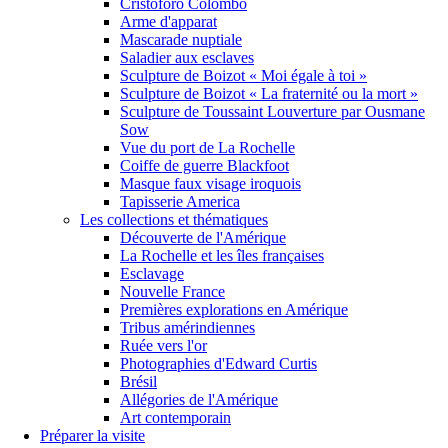
Cristoforo Colombo
Arme d'apparat
Mascarade nuptiale
Saladier aux esclaves
Sculpture de Boizot « Moi égale à toi »
Sculpture de Boizot « La fraternité ou la mort »
Sculpture de Toussaint Louverture par Ousmane
Sow
Vue du port de La Rochelle
Coiffe de guerre Blackfoot
Masque faux visage iroquois
Tapisserie America
Les collections et thématiques
Découverte de l'Amérique
La Rochelle et les îles françaises
Esclavage
Nouvelle France
Premières explorations en Amérique
Tribus amérindiennes
Ruée vers l'or
Photographies d'Edward Curtis
Brésil
Allégories de l'Amérique
Art contemporain
Préparer la visite