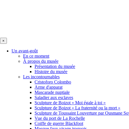
×
Un avant-goût
En ce moment
À propos du musée
Présentation du musée
Histoire du musée
Les incontournables
Cristoforo Colombo
Arme d'apparat
Mascarade nuptiale
Saladier aux esclaves
Sculpture de Boizot « Moi égale à toi »
Sculpture de Boizot « La fraternité ou la mort »
Sculpture de Toussaint Louverture par Ousmane S
Vue du port de La Rochelle
Coiffe de guerre Blackfoot
Masque faux visage iroquois