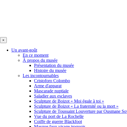
×
Un avant-goût
En ce moment
À propos du musée
Présentation du musée
Histoire du musée
Les incontournables
Cristoforo Colombo
Arme d'apparat
Mascarade nuptiale
Saladier aux esclaves
Sculpture de Boizot « Moi égale à toi »
Sculpture de Boizot « La fraternité ou la mort »
Sculpture de Toussaint Louverture par Ousmane S
Vue du port de La Rochelle
Coiffe de guerre Blackfoot
Masque faux visage iroquois